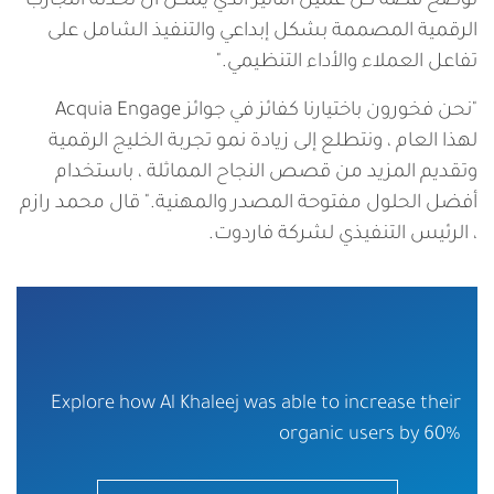
توضح قصة كل عميل التأثير الذي يمكن أن تحدثه التجارب
الرقمية المصممة بشكل إبداعي والتنفيذ الشامل على
تفاعل العملاء والأداء التنظيمي."
"نحن فخورون باختيارنا كفائز في جوائز Acquia Engage
لهذا العام ، ونتطلع إلى زيادة نمو تجربة الخليج الرقمية
وتقديم المزيد من قصص النجاح المماثلة ، باستخدام
أفضل الحلول مفتوحة المصدر والمهنية." قال محمد رازم
، الرئيس التنفيذي لشركة فاردوت.
Explore how Al Khaleej was able to increase their
organic users by 60%