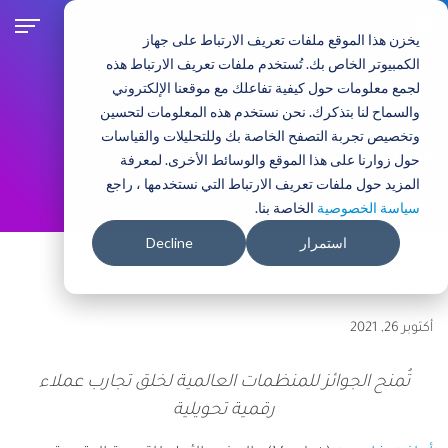
ت
ج
يخزن هذا الموقع ملفات تعريف الارتباط على جهاز
ا
الكمبيوتر الخاص بك. تُستخدم ملفات تعريف الارتباط هذه
و
لجمع معلومات حول كيفية تفاعلك مع موقعنا الإلكتروني
ز
نبذة عن ڤاردوت
الأخبار
والسماح لنا بتذكرك. نحن نستخدم هذه المعلومات لتحسين
إ
الخليج وفاردوت يفوزان بجائزة Acquia
وتخصيص تجربة التصفح الخاصة بك وللتحليلات والقياسات
ل
حول زوارنا على هذا الموقع والوسائط الأخرى. لمعرفة
Engage 2021
ى
المزيد حول ملفات تعريف الارتباط التي نستخدمها ، راجع
ا
سياسة الخصوصية
الخاصة بنا.
ل
م
استمرار
Decline
ح
ت
و
ى
أكتوبر 26, 2021
ا
ل
تُمنح الجوائز للمنظمات العالمية لخلق تجارب عملاء
ر
ئ
رقمية تحويلية
ي