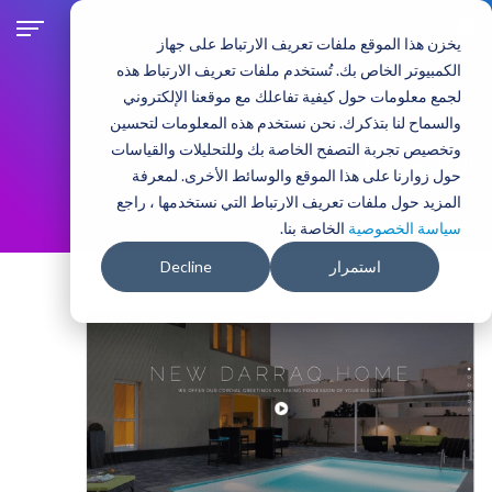
ت
ج
يخزن هذا الموقع ملفات تعريف الارتباط على جهاز
ا
الكمبيوتر الخاص بك. تُستخدم ملفات تعريف الارتباط هذه
و
لجمع معلومات حول كيفية تفاعلك مع موقعنا الإلكتروني
ز
خدماتنا
والسماح لنا بتذكرك. نحن نستخدم هذه المعلومات لتحسين
إ
وتخصيص تجربة التصفح الخاصة بك وللتحليلات والقياسات
ل
التسويق الرقمي
حول زوارنا على هذا الموقع والوسائط الأخرى. لمعرفة
ى
المزيد حول ملفات تعريف الارتباط التي نستخدمها ، راجع
ا
سياسة الخصوصية
الخاصة بنا.
ل
م
استمرار
Decline
ح
ت
و
ى
ا
ل
ر
ئ
ي