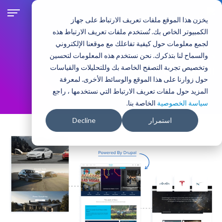
ت
ج
يخزن هذا الموقع ملفات تعريف الارتباط على جهاز
ا
الكمبيوتر الخاص بك. تُستخدم ملفات تعريف الارتباط هذه
و
لجمع معلومات حول كيفية تفاعلك مع موقعنا الإلكتروني
ز
والسماح لنا بتذكرك. نحن نستخدم هذه المعلومات لتحسين
حلول الأعمال
حسب القطاع:
إ
وتخصيص تجربة التصفح الخاصة بك وللتحليلات والقياسات
ل
التكنولوجيا
حول زوارنا على هذا الموقع والوسائط الأخرى. لمعرفة
ى
المزيد حول ملفات تعريف الارتباط التي نستخدمها ، راجع
ا
سياسة الخصوصية
الخاصة بنا.
ل
م
استمرار
Decline
ح
ت
و
ى
ا
ل
ر
ئ
ي