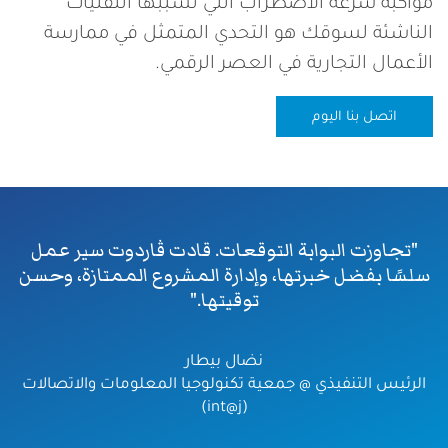
مواكبة سرعة الاضطراب التي تسببها التقنيات
الناشئة لسوقك هو التحدي المتمثل في ممارسة
الأعمال التجارية في العصر الرقمي.
اتصل بنا اليوم
"تجاوزت البوابة التوقعات. قادت ڤاردوت سير عمل
سلسًا بفضل خبرتها، وإدارة المشروع الممتازة، وحسن
توقيتها."
نضال بيطار
الرئيس التنفيذي @ جمعية تكنولوجيا المعلومات والاتصالات
(int@j)