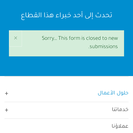
تحدث إلى أحد خبراء هذا القطاع
×
رسالة
Sorry… This form is closed to new
submissions.
الحالة
Main navigation
حلول الأعمال
حسب القطاع:
خدماتنا
غير ربحية
حسب الحاجة:
الاستراتيجيّة
دروبال 11
التعليم العالي
عملاؤنا
المنتجات: