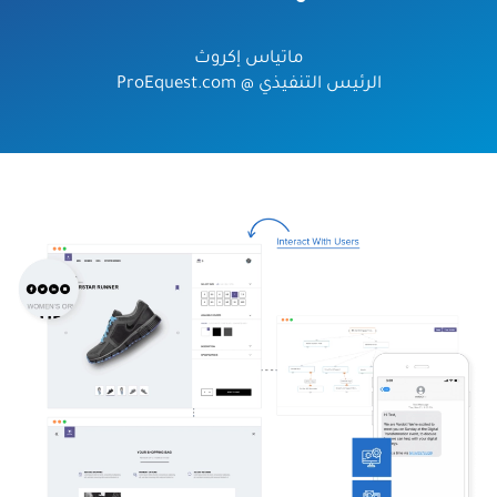
ماتياس إكروث
الرئيس التنفيذي @ ProEquest.com
الصورة