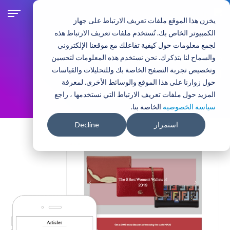
ت
ج
يخزن هذا الموقع ملفات تعريف الارتباط على جهاز
ا
الكمبيوتر الخاص بك. تُستخدم ملفات تعريف الارتباط هذه
و
لجمع معلومات حول كيفية تفاعلك مع موقعنا الإلكتروني
ز
والسماح لنا بتذكرك. نحن نستخدم هذه المعلومات لتحسين
حلول الأعمال
حسب القطاع:
إ
وتخصيص تجربة التصفح الخاصة بك وللتحليلات والقياسات
ل
التسوق
حول زوارنا على هذا الموقع والوسائط الأخرى. لمعرفة
ى
المزيد حول ملفات تعريف الارتباط التي نستخدمها ، راجع
ا
سياسة الخصوصية
الخاصة بنا.
ل
م
استمرار
Decline
ح
ت
و
ى
ا
ل
ر
ئ
ي