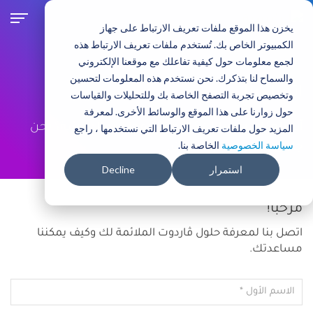
تجاوز
إلى
يخزن هذا الموقع ملفات تعريف الارتباط على جهاز
المحتوى
الكمبيوتر الخاص بك. تُستخدم ملفات تعريف الارتباط هذه
الرئيسي
لجمع معلومات حول كيفية تفاعلك مع موقعنا الإلكتروني
والسماح لنا بتذكرك. نحن نستخدم هذه المعلومات لتحسين
اتصل بنا
وتخصيص تجربة التصفح الخاصة بك وللتحليلات والقياسات
حول زوارنا على هذا الموقع والوسائط الأخرى. لمعرفة
أسئلة؟ استفسارات؟ الدعم؟ فقط تريد الدردشة؟ نحن
المزيد حول ملفات تعريف الارتباط التي نستخدمها ، راجع
سياسة الخصوصية
الخاصة بنا.
جاهزون عبر جميع القنوات.
استمرار
Decline
Secondary navigation men
مرحبا!
اتصل بنا لمعرفة حلول ڤاردوت الملائمة لك وكيف يمكننا
مساعدتك.
الاسم اﻷول