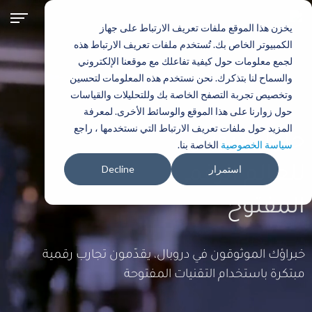
تجاوز
إلى
يخزن هذا الموقع ملفات تعريف الارتباط على جهاز
المحتوى
الكمبيوتر الخاص بك. تُستخدم ملفات تعريف الارتباط هذه
الرئيسي
لجمع معلومات حول كيفية تفاعلك مع موقعنا الإلكتروني
والسماح لنا بتذكرك. نحن نستخدم هذه المعلومات لتحسين
وتخصيص تجربة التصفح الخاصة بك وللتحليلات والقياسات
حول زوارنا على هذا الموقع والوسائط الأخرى. لمعرفة
المزيد حول ملفات تعريف الارتباط التي نستخدمها ، راجع
حلول دروبال
سياسة الخصوصية
الخاصة بنا.
استمرار
Decline
للعالم الرقمي
المفتوح
خبراؤك الموثوقون في دروبال، يقدّمون تجارب رقمية
مبتكرة باستخدام التقنيات المفتوحة