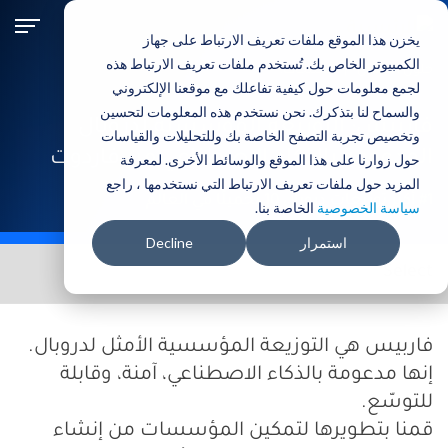
تجاوز
إلى
يخزن هذا الموقع ملفات تعريف الارتباط على جهاز
المحتوى
الكمبيوتر الخاص بك. تُستخدم ملفات تعريف الارتباط هذه
حلول الأعمال
المنتجات:
الرئيسي
لجمع معلومات حول كيفية تفاعلك مع موقعنا الإلكتروني
والسماح لنا بتذكرك. نحن نستخدم هذه المعلومات لتحسين
فاربيس: التوزيعة المؤسسية لدروبال
وتخصيص تجربة التصفح الخاصة بك وللتحليلات والقياسات
المدعومة بالذكاء الاصطناعي من فاردوت
حول زوارنا على هذا الموقع والوسائط الأخرى. لمعرفة
المزيد حول ملفات تعريف الارتباط التي نستخدمها ، راجع
#1 أكثر توزيعات دروبال 10 تحميلًا في العالم
سياسة الخصوصية
الخاصة بنا.
استمرار
Decline
Products secondary navigation men
فاربيس هي التوزيعة المؤسسية الأمثل لدروبال.
إنها مدعومة بالذكاء الاصطناعي، آمنة، وقابلة
للتوسّع.
قمنا بتطويرها لتمكين المؤسسات من إنشاء