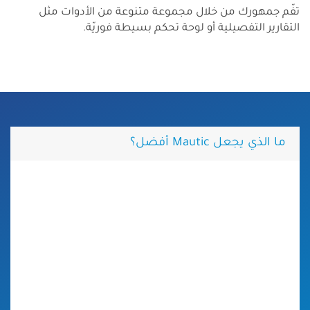
تفّم جمهورك من خلال مجموعة متنوعة من الأدوات مثل
التقارير التفصيلية أو لوحة تحكم بسيطة فوريّة.
ما الذي يجعل Mautic أفضل؟
بناء الحملات بطريقة بصريّة وأتمتتها
أنشئ حملات تسويقية عبر جميع القنوات التي
يمكنك تخيلها بالكامل بناءً على المنطق
واستمتع بمشاهدة النتائج تتكشف على الفور!
ما كان يستغرق ساعات من أعمال التصميم،
والاستراتيجيات، وكتابة الإعلانات، والتطوير