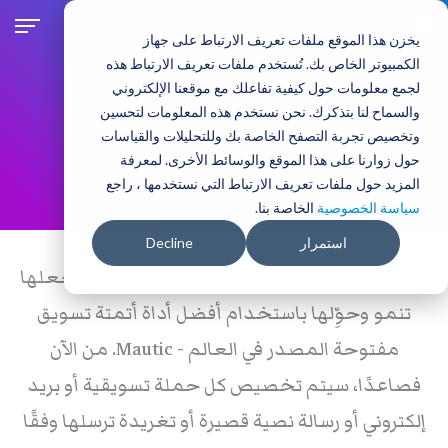
تجاوز
إلى
يخزن هذا الموقع ملفات تعريف الارتباط على جهاز
المحتوى
الكمبيوتر الخاص بك. تُستخدم ملفات تعريف الارتباط هذه
الرئيسي
حلول الأعمال
المنتجات:
لجمع معلومات حول كيفية تفاعلك مع موقعنا الإلكتروني
والسماح لنا بتذكرك. نحن نستخدم هذه المعلومات لتحسين
أتمتة التسويق
وتخصيص تجربة التصفح الخاصة بك وللتحليلات والقياسات
حول زوارنا على هذا الموقع والوسائط الأخرى. لمعرفة
قدّم حملات ومحتوى ونتائج فائقة في دقائق.
المزيد حول ملفات تعريف الارتباط التي نستخدمها ، راجع
سياسة الخصوصية
الخاصة بنا.
Products secondary navigation men
استمرار
Decline
اعثر على قاعدة بيانات العملاء المحتملين وواجعلها
تنمو وحوِّلها باستخدام أفضل أداة أتمتة تسويق
مفتوحة المصدر في العالم - Mautic. من الآن
فصاعدًا، سيتم تخصيص كل حملة تسويقية أو بريد
إلكتروني أو رسالة نصية قصيرة أو تغريدة ترسلها وفقًا