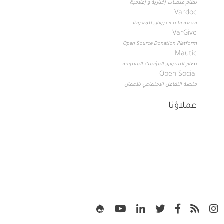
نظام منصات إخبارية و إعلامية
Vardoc
منصة قاعدة دروبال للمعرفة
VarGive
Open Source Donation Platform
Mautic
نظام التسويق المؤتمت المفتوحة
Open Social
منصة التفاعل الاجتماعي للأعمال
عملاؤنا
Soc