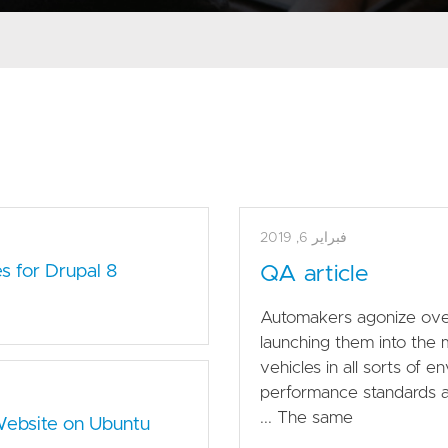
فبراير 6, 2019
 for Drupal 8
QA article
Automakers agonize over
launching them into the m
vehicles in all sorts of 
performance standards a
The same ...
 Website on Ubuntu