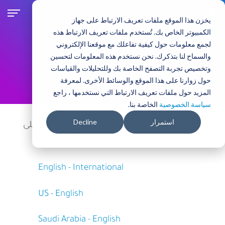
تجاوز
إلى
يخزن هذا الموقع ملفات تعريف الارتباط على جهاز
المحتوى
الكمبيوتر الخاص بك. تُستخدم ملفات تعريف الارتباط هذه
الرئيسي
لجمع معلومات حول كيفية تفاعلك مع موقعنا الإلكتروني
إختر بلدك أو منطقتك
والسماح لنا بتذكرك. نحن نستخدم هذه المعلومات لتحسين
وتخصيص تجربة التصفح الخاصة بك وللتحليلات والقياسات
حول زوارنا على هذا الموقع والوسائط الأخرى. لمعرفة
المزيد حول ملفات تعريف الارتباط التي نستخدمها ، راجع
سياسة الخصوصية
الخاصة بنا.
استمرار
Decline
يؤدي تحديد منطقة إلى تغيير اللغة و / أو المحتوى على
Vardot.com لضمان حصولك على أفضل تجربة.
English - International
US - English
Saudi Arabia - English