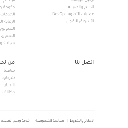
ترحيل البيانات
الإعلام
الدعم والصيانة
حكومة و 
عمليات التطوير DevOps
الخدمات ا
التسويق الرقمي
الرعاية ا
التكنولوجي
التسوق
سياحة و
اتصل بنا
من نحن
ثقافتنا
شركاؤنا
الأخبار
وظائف
Footer
الأحكام والشروط
سياسة الخصوصية
خدمة ودعم العملاء