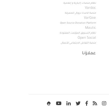
نظام منصات إخبارية و إعلامية
Vardoc
منصة قاعدة دروبال للمعرفة
VarGive
Open Source Donation Platform
Mautic
نظام التسويق المؤتمت المفتوحة
Open Social
منصة التفاعل الاجتماعي للأعمال
عملاؤنا
Soc