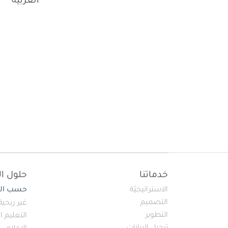
العربية
Main navigation
خدماتنا
حلول ال
الاستراتيجيّة
حسب الق
التصميم
غير ربحية
التطوير
التعليم ا