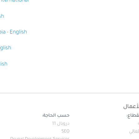
International
sh
ia - English
glish
lish
أعمال
طاع:
حسب الحاجة:
دروبال 11
لعالي
SEO