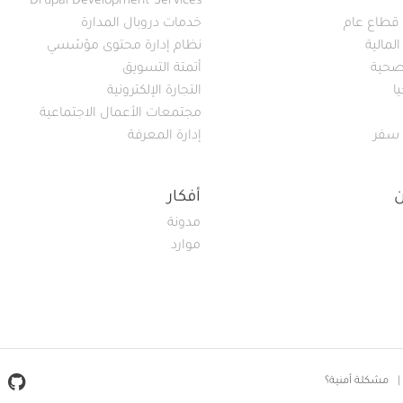
Drupal Development Services
قطاع عام
خدمات دروبال المدارة
لمالية
نظام إدارة محتوى مؤسّسي
لصحية
أتمتة التسويق
ا
التجارة الإلكترونية
مجتمعات الأعمال الاجتماعية
 سفر
إدارة المعرفة
أفكار
مدونة
موارد
ial Media
مشكلة أمنية؟