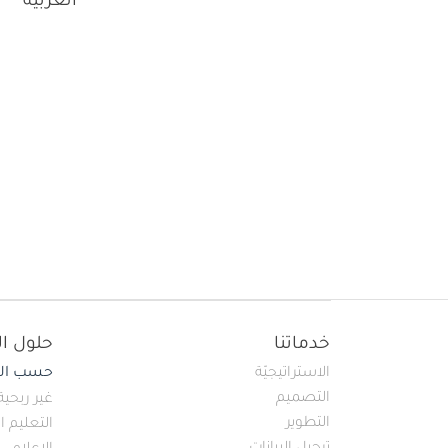
العربية
Main navigation
خدماتنا
حلول ال
الاستراتيجيّة
حسب الق
التصميم
غير ربحية
التطوير
التعليم ا