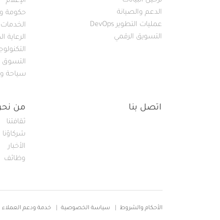
ترحيل البيانات
الإعلام
الدعم والصيانة
حكومة و 
عمليات التطوير DevOps
الخدمات ا
التسويق الرقمي
الرعاية ا
التكنولوجي
التسوق
سياحة و
اتصل بنا
من نحن
ثقافتنا
شركاؤنا
الأخبار
وظائف
Footer
الأحكام والشروط
سياسة الخصوصية
خدمة ودعم العملاء