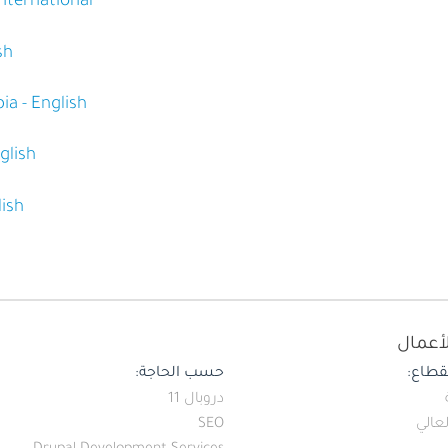
International
sh
ia - English
glish
lish
أعمال
طاع:
حسب الحاجة:
دروبال 11
لعالي
SEO