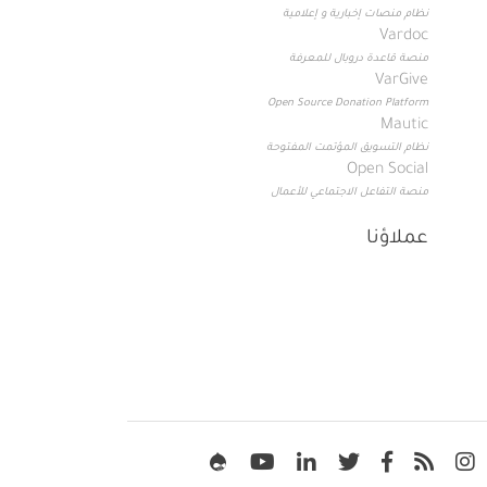
نظام منصات إخبارية و إعلامية
Vardoc
منصة قاعدة دروبال للمعرفة
VarGive
Open Source Donation Platform
Mautic
نظام التسويق المؤتمت المفتوحة
Open Social
منصة التفاعل الاجتماعي للأعمال
عملاؤنا
Soc