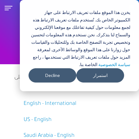
تجاوز
إلى
يخزن هذا الموقع ملفات تعريف الارتباط على جهاز
المحتوى
الكمبيوتر الخاص بك. تُستخدم ملفات تعريف الارتباط هذه
الرئيسي
لجمع معلومات حول كيفية تفاعلك مع موقعنا الإلكتروني
إختر بلدك أو منطقتك
والسماح لنا بتذكرك. نحن نستخدم هذه المعلومات لتحسين
وتخصيص تجربة التصفح الخاصة بك وللتحليلات والقياسات
حول زوارنا على هذا الموقع والوسائط الأخرى. لمعرفة
المزيد حول ملفات تعريف الارتباط التي نستخدمها ، راجع
سياسة الخصوصية
الخاصة بنا.
استمرار
Decline
يؤدي تحديد منطقة إلى تغيير اللغة و / أو المحتوى على
Vardot.com لضمان حصولك على أفضل تجربة.
English - International
US - English
Saudi Arabia - English